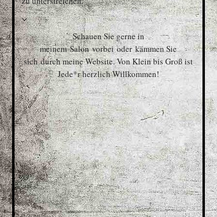
zu unterstreichen.
Schauen Sie gerne in
meinem
Salon vorbei
oder kämmen Sie
sich durch meine Website. Von Klein bis Groß ist
Jede*r herzlich Willkommen!