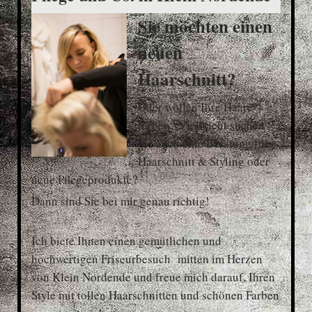
Sie möchten einen
neuen
Haarschnitt?
Oder wollen Ihre Haare
färben? Vielleicht suchen
Sie auch eine Beratung für
Haarschnitt & Styling oder
neue Pflegeprodukte?
Dann sind Sie bei mir genau richtig!
Ich biete Ihnen einen gemütlichen und
hochwertigen Friseurbesuch mitten im Herzen
von Klein Nordende und freue mich darauf, Ihren
Style mit tollen Haarschnitten und schönen Farben