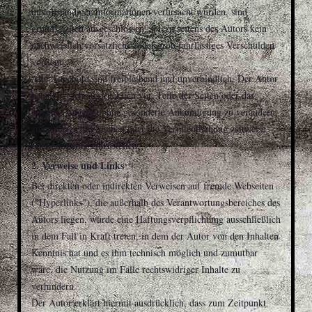
unvollständiger Informationen verursacht wurden, sind
grundsätzlich ausgeschlossen, sofern seitens des Autors kein
nachweislich vorsätzliches oder grob fahrlässiges Verschulden
vorliegt.
Alle Angebote sind freibleibend und unverbindlich. Der Autor
behält es sich ausdrücklich vor, Teile der Seiten oder das
gesamte Angebot ohne gesonderte Ankündigung zu verändern,
zu ergänzen, zu löschen oder die Veröffentlichung zeitweise
oder endgültig einzustellen.
2. Verweise und Links
Bei direkten oder indirekten Verweisen auf fremde Webseiten
("Hyperlinks"), die außerhalb des Verantwortungsbereiches des
Autors liegen, würde eine Haftungsverpflichtung ausschließlich
in dem Fall in Kraft treten, in dem der Autor von den Inhalten
Kenntnis hat und es ihm technisch möglich und zumutbar
wäre, die Nutzung im Falle rechtswidriger Inhalte zu
verhindern.
Der Autor erklärt hiermit ausdrücklich, dass zum Zeitpunkt