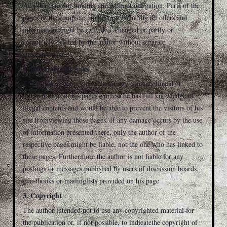
All offers are not-binding and without obligation. Parts of the
pages or the complete publication including all offers and
information might be extended, changed or partly or
completely deleted by the author without separate
announcement.
2. Referrals and links
The author is not responsible for any contents linked or
referred to from his pages - unless he has full knowledge of
illegal contents and would be able to prevent the visitors of his
site fromviewing those pages. If any damage occurs by the use
of information presented there, only the author of the
respective pages might be liable, not the one who has linked to
these pages. Furthermore the author is not liable for any
postings or messages published by users of discussion boards,
guestbooks or mailinglists provided on his page.
3. Copyright
The author intended not to use any copyrighted material for
the publication or, if not possible, to indicatethe copyright of