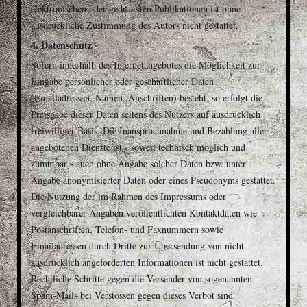
elektronischen oder gedruckten Publikationen ist ohne
ausdrückliche Zustimmung des Autors nicht gestattet.
4. Datenschutz
Sofern innerhalb des Internetangebotes die Möglichkeit zur
Eingabe persönlicher oder geschäftlicher Daten
(Emailadressen, Namen, Anschriften) besteht, so erfolgt die
Preisgabe dieser Daten seitens des Nutzers auf ausdrücklich
freiwilliger Basis. Die Inanspruchnahme und Bezahlung aller
angebotenen Dienste ist - soweit technisch möglich und
zumutbar - auch ohne Angabe solcher Daten bzw. unter
Angabe anonymisierter Daten oder eines Pseudonyms gestattet.
Die Nutzung der im Rahmen des Impressums oder
vergleichbarer Angaben veröffentlichten Kontaktdaten wie
Postanschriften, Telefon- und Faxnummern sowie
Emailadressen durch Dritte zur Übersendung von nicht
ausdrücklich angeforderten Informationen ist nicht gestattet.
Rechtliche Schritte gegen die Versender von sogenannten
Spam-Mails bei Verstössen gegen dieses Verbot sind