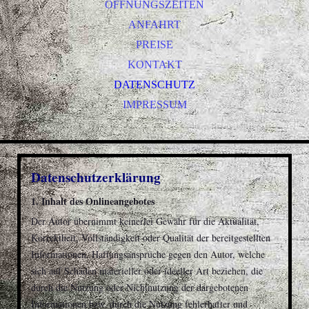
ÖFFNUNGSZEITEN
ANFAHRT
PREISE
KONTAKT
DATENSCHUTZ
IMPRESSUM
Datenschutzerklärung
1. Inhalt des Onlineangebotes
Der Autor übernimmt keinerlei Gewähr für die Aktualität,
Korrektheit, Vollständigkeit oder Qualität der bereitgestellten
Informationen. Haftungsansprüche gegen den Autor, welche
sich auf Schäden materieller oder ideeller Art beziehen, die
durch die Nutzung oder Nichtnutzung der dargebotenen
Informationen bzw. durch die Nutzung fehlerhafter und