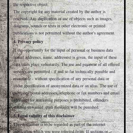
the respective object.
The copyright for any material created by the author is
reserved. Any duplication or use of objects such as images,
diagrams, sounds or texts in other electronic or printed
publications is not permitted without the author's agreement.
4. Privacy policy
If the opportunity for the input of personal or business data
(email addresses, name, addresses) is given, the input of these
data takes place voluntarily. The use and payment of all offered
services are permitted - if and so far technically possible and
reasonable - without specification of any personal data or
under specification of anonymized data or an alias. The use of
published postal addresses, telephone or fax numbers and email
addresses for marketing purposes is prohibited, offenders
sending unwanted spam messages will be punished.
5. Legal validity of this disclaimer
This disclaimer is to be regarded as part of the internet
publication which you were referred from. If sections or