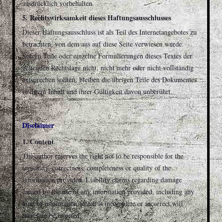
ausdrücklich vorbehalten.
5. Rechtswirksamkeit dieses Haftungsausschlusses
Dieser Haftungsausschluss ist als Teil des Internetangebotes zu
betrachten, von dem aus auf diese Seite verwiesen wurde.
Sofern Teile oder einzelne Formulierungen dieses Textes der
geltenden Rechtslage nicht, nicht mehr oder nicht vollständig
entsprechen sollten, bleiben die übrigen Teile des Dokumentes
in ihrem Inhalt und ihrer Gültigkeit davon unberührt.
Disclaimer
1. Content
The author reserves the right not to be responsible for the
topicality, correctness, completeness or quality of the
information provided. Liability claims regarding damage
caused by the use of any information provided, including any
kind of information which is incomplete or incorrect,will
therefore be rejected.