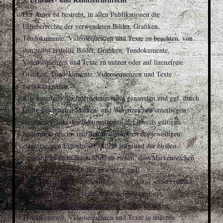
Der Autor ist bestrebt, in allen Publikationen die
Urheberrechte der verwendeten Bilder, Grafiken,
Tondokumente, Videosequenzen und Texte zu beachten, von
ihm selbst erstellte Bilder, Grafiken, Tondokumente,
Videosequenzen und Texte zu nutzen oder auf lizenzfreie
Grafiken, Tondokumente, Videosequenzen und Texte
zurückzugreifen.
Alle innerhalb des Internetangebotes genannten und ggf. durch
Dritte geschützten Marken- und Warenzeichen unterliegen
uneingeschränkt den Bestimmungen des jeweils gültigen
Kennzeichenrechts und den Besitzrechten der jeweiligen
eingetragenen Eigentümer. Allein aufgrund der bloßen
Nennung ist nicht der Schluss zu ziehen, dass Markenzeichen
nicht durch Rechte Dritter geschützt sind!
Das Copyright für veröffentlichte, vom Autor selbst erstellte
Objekte bleibt allein beim Autor der Seiten. Eine
Vervielfältigung oder Verwendung solcher Grafiken,
Tondokumente, Videosequenzen und Texte in anderen