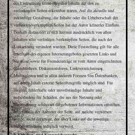
der Linksetzung keine illegalen Inhalte auf den zu
verlinkenden Seiten erkennbar waren. Auf die aktuelle und
zukünftige Gestaltung, die Inhalte oder die Urheberschaft der
verlinkten/verknüpften Seiten hat der Autor keinerlei Einfluss.
Deshalb distanziert er sich hiermit ausdrücklich von allen
Inhalten aller verlinkten /verknüpften Seiten, die nach der
Linksetzung verändert wurden. Diese Feststellung gilt für alle
innerhalb des eigenen Internetangebotes gesetzten Links und
Verweise sowie für Fremdeinträge in vom Autor eingerichteten
Gästebüchern, Diskussionsforen, Linkverzeichnissen,
Mailinglisten und in allen anderen Formen von Datenbanken,
auf deren Inhalt externe Schreibzugriffe möglich sind. Für
illegale, fehlerhafte oder unvollständige Inhalte und
insbesondere für Schäden, die aus der Nutzung oder
Nichtnutzung solcherart dargebotener Informationen entstehen,
haftet allein der Anbieter der Seite, auf welche verwiesen
wurde, nicht derjenige, der über Links auf die jeweilige
Veröffentlichung lediglich verweist.
3. Urheber- und Kennzeichenrecht