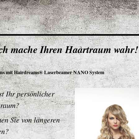
ch mache Ihren Haartraum wahr!
ons mit Hairdreams® Laserbeamer NANO System
st Ihr persönlicher
traum?
en Sie von längeren
en?