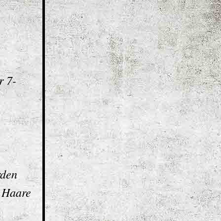
r 7-
rden
e Haare