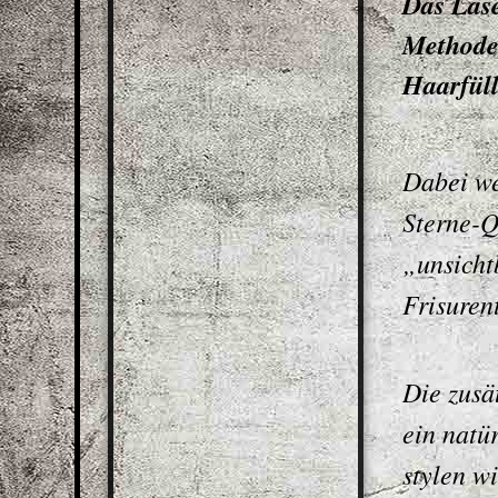
Das Lase
Methode
Haarfüll
Dabei w
Sterne-Q
„unsicht
Frisuren
Die zusä
ein natü
stylen w