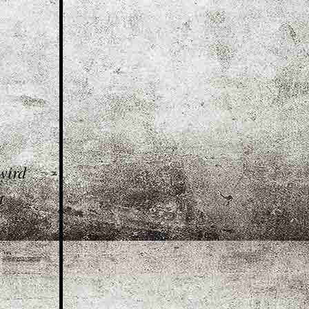
…
wird
t