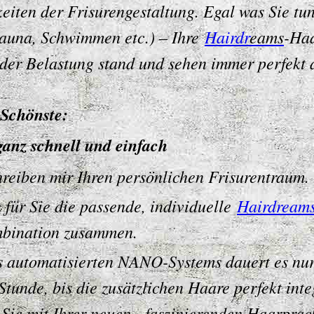
eiten der Frisurengestaltung. Egal was Sie tu
Sauna, Schwimmen etc.) – Ihre
Hairdr
eams
-Ha
eder Belastung stand und sehen immer perfekt 
 Schönste:
ganz schnell und einfach
hreiben mir Ihren persönlichen Frisurentraum.
e für Sie die passende, individuelle
Hairdream
bination zusammen.
 automatisierten NANO-Systems dauert es nu
Stunde, bis die zusätzlichen Haare perfekt inte
 Sie mit Ihrer neuen, faszinierenden Haarprac