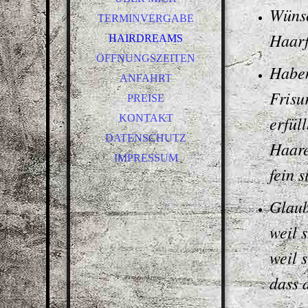
Wünsc
TERMINVERGABE
Haarf
HAIRDREAMS
ÖFFNUNGSZEITEN
Haben
ANFAHRT
Frisu
PREISE
KONTAKT
erfüll
DATENSCHUTZ
Haare
IMPRESSUM
fein 
Glaub
weil 
weil 
dass 