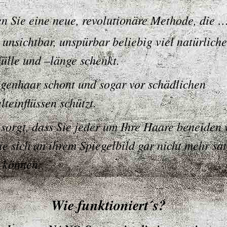
n Sie eine neue, revolutionäre Methode, die 
 unsichtbar, unspürbar beliebig viel natürliche
ülle und –länge schenkt.
igenhaar schont und sogar vor schädlichen
teinflüssen schützt.
 sorgt, dass Sie jeder um Ihre Haare beneiden 
ie sich an ihrem Spiegelbild gar nicht mehr sat
 können.
Wie funktioniert´s?