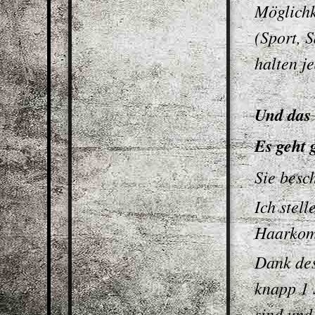
Möglichk
(Sport, 
halten j
Und das
Es geht 
Sie besc
Ich stell
Haarkom
Dank des
knapp 1 
sind und