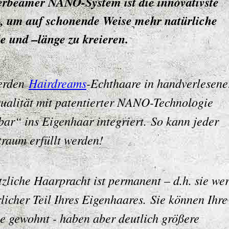
rbeamer NANO-System ist die innovativste
, um auf schonende Weise mehr natürliche
e und –länge zu kreieren.
erden
Hairdreams
-Echthaare in handverlesene
ualität mit patentierter NANO-Technologie
bar“ ins Eigenhaar integriert.
So kann jeder
traum erfüllt werden!
tzliche Haarpracht ist permanent – d.h. sie we
rlicher Teil Ihres Eigenhaares.
Sie können Ihr
ie gewohnt - haben aber deutlich größere