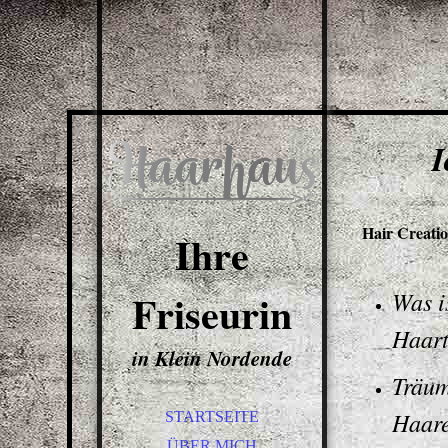
I
Hair Creati
Ihre
Friseurin
Was i
Haar
in Klein Nordende
Träum
Haar
STARTSEITE
ÜBER MICH