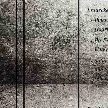
Entdecke
Ihnen
Haarf
Ihr E
Umwel
dafür
und S
sehen