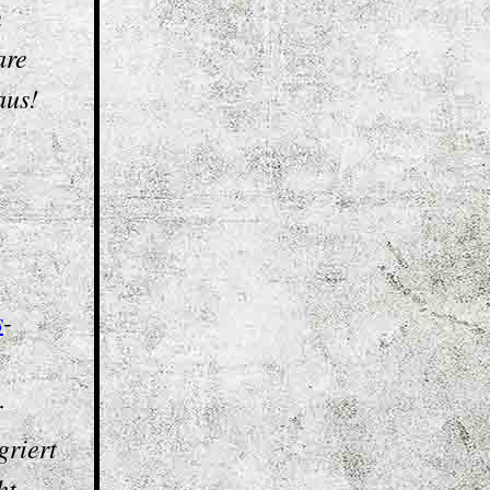
n
are
aus!
s
-
r
griert
ht